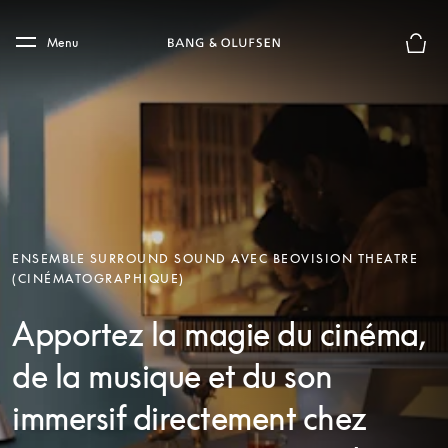
Skip to main content
Skip to main footer
Menu
Le mod
ENSEMBLE SURROUND SOUND AVEC BEOVISION THEATRE
(CINÉMATOGRAPHIQUE)
Apportez la magie du cinéma,
de la musique et du son
immersif directement chez