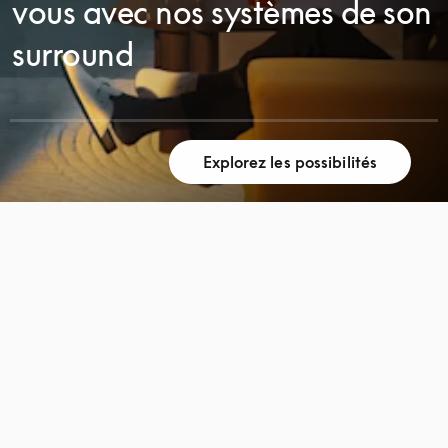
vous avec nos systèmes de son
surround
Explorez les possibilités
FAITES
FAITES
DÉFILER
DÉFILER
LA
LA
PAGE
PAGE
POUR
POUR
DÉCOUVRIR
DÉCOUVRIR