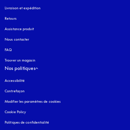
Livraison et expédition
Retours
Assistance produit
Nous contacter
FAQ
Trouver un magasin
Nos politiques
Accessibilité
s’ouvre dans un nouvel onglet
Contrefaçon
s’ouvre dans un nouvel onglet
Modifier les paramètres de cookies
Cookie Policy
s’ouvre dans un nouvel onglet
Politiques de confidentialité
s’ouvre dans un nouvel onglet