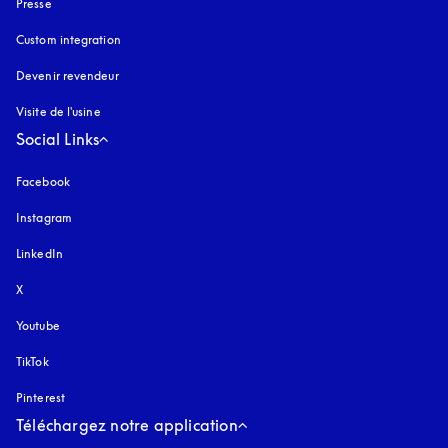
Presse
Custom integration
Devenir revendeur
Visite de l'usine
Social Links
Facebook
Instagram
s’ouvre dans un nouvel onglet
LinkedIn
X
Youtube
s’ouvre dans un nouvel onglet
TikTok
Pinterest
Téléchargez notre application