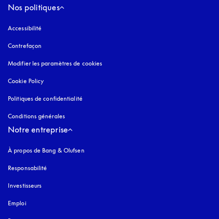
Nos politiques
Accessibilité
s’ouvre dans un nouvel onglet
Contrefaçon
s’ouvre dans un nouvel onglet
Modifier les paramètres de cookies
Cookie Policy
s’ouvre dans un nouvel onglet
Politiques de confidentialité
s’ouvre dans un nouvel onglet
Conditions générales
Notre entreprise
À propos de Bang & Olufsen
Responsabilité
Investisseurs
Emploi