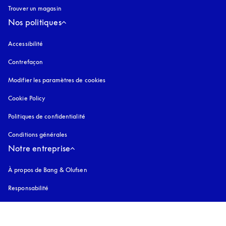
Trouver un magasin
Nos politiques
Accessibilité
s’ouvre dans un nouvel onglet
Contrefaçon
s’ouvre dans un nouvel onglet
Modifier les paramètres de cookies
Cookie Policy
s’ouvre dans un nouvel onglet
Politiques de confidentialité
s’ouvre dans un nouvel onglet
Conditions générales
Notre entreprise
À propos de Bang & Olufsen
Responsabilité
Investisseurs
Emploi