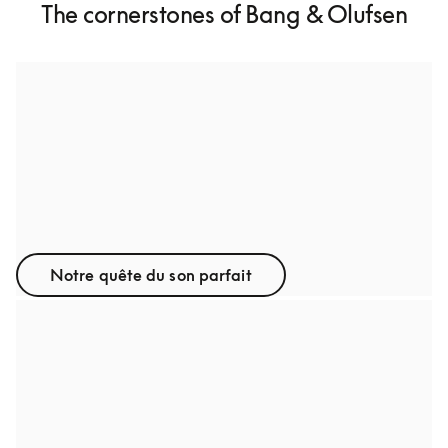
The cornerstones of Bang & Olufsen
Son
Nos réputés Tonmeisters consacrent des mois entiers à 
affiner chaque produit et veillent ainsi à ce que vous 
entendiez la musique que vous aimez avec clarté, 
précision et puissance.
Notre quête du son parfait
Savoir-faire
Dans notre atelier, la production n’existe pas. Il s’agit de 
création : prototypes, commandes personnalisées ainsi 
qu’aménagements de magasins.