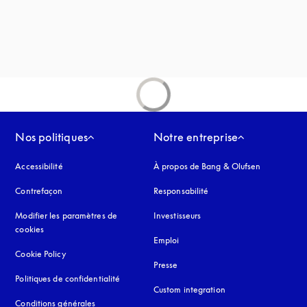
vre dans un nouvel onglet
uvel onglet
Nos politiques
Notre entreprise
Accessibilité
s’ouvre dans un nouvel onglet
À propos de Bang & Olufsen
Contrefaçon
s’ouvre dans un nouvel onglet
Responsabilité
Modifier les paramètres de
Investisseurs
cookies
Emploi
Cookie Policy
s’ouvre dans un nouvel onglet
Presse
Politiques de confidentialité
s’ouvre dans un nouvel onglet
Custom integration
Conditions générales