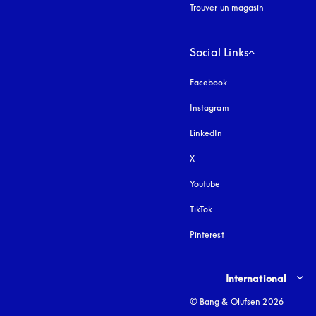
Trouver un magasin
Social Links
Facebook
Instagram
s’ouvre dans un nouvel
LinkedIn
X
Youtube
s’ouvre dans un nouvel o
TikTok
Pinterest
Select country and lang
International
© Bang & Olufsen 2026