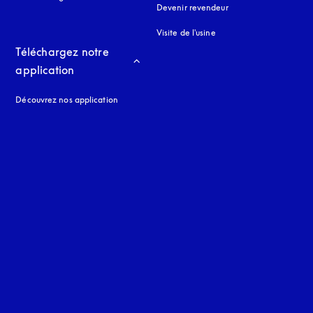
Devenir revendeur
Visite de l'usine
Téléchargez notre 
application
Découvrez nos application
 onglet
nglet
uage
: