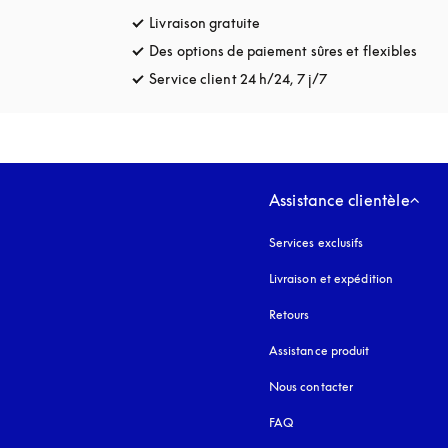
Livraison gratuite
s’ouvre dans un nouvel onglet
Des options de paiement sûres et flexibles
s’ou
Service client 24 h/24, 7 j/7
s’ouvre dans un no
Assistance clientèle
Services exclusifs
Livraison et expédition
Retours
Assistance produit
Nous contacter
FAQ