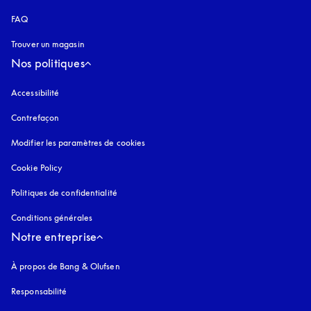
FAQ
Trouver un magasin
Nos politiques
Accessibilité
s’ouvre dans un nouvel onglet
Contrefaçon
s’ouvre dans un nouvel onglet
Modifier les paramètres de cookies
Cookie Policy
s’ouvre dans un nouvel onglet
Politiques de confidentialité
s’ouvre dans un nouvel onglet
Conditions générales
Notre entreprise
À propos de Bang & Olufsen
Responsabilité