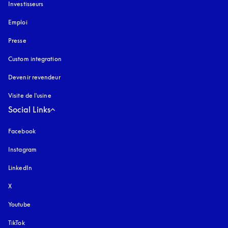
Investisseurs
Emploi
Presse
Custom integration
Devenir revendeur
Visite de l'usine
Social Links
Facebook
Instagram
s’ouvre dans un nouvel onglet
LinkedIn
X
Youtube
s’ouvre dans un nouvel onglet
TikTok