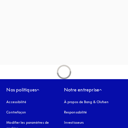
uvel onglet
Nos politiques
Notre entreprise
Accessibilité
s’ouvre dans un nouvel onglet
À propos de Bang & Olufsen
Contrefaçon
s’ouvre dans un nouvel onglet
Responsabilité
Modifier les paramètres de
Investisseurs