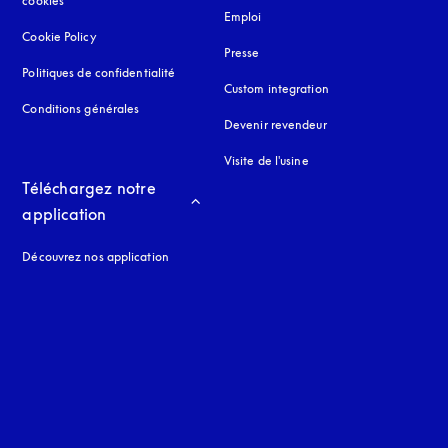
cookies
Emploi
Cookie Policy
s’ouvre dans un nouvel onglet
Presse
Politiques de confidentialité
s’ouvre dans un nouvel onglet
Custom integration
Conditions générales
Devenir revendeur
Visite de l'usine
Téléchargez notre 
application
Découvrez nos application
 onglet
nglet