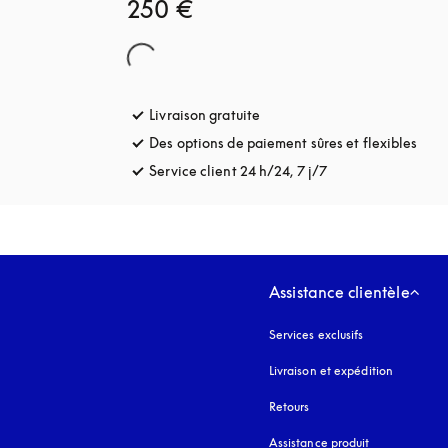
250 €
Livraison gratuite
s’ouvre dans un nouvel onglet
Des options de paiement sûres et flexibles
s’ou
Service client 24 h/24, 7 j/7
s’ouvre dans un no
Assistance clientèle
Services exclusifs
Livraison et expédition
Retours
Assistance produit