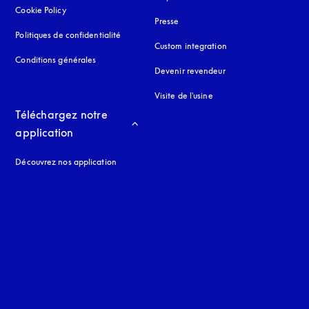
Cookie Policy
s’ouvre dans un nouvel onglet
Presse
Politiques de confidentialité
s’ouvre dans un nouvel onglet
Custom integration
Conditions générales
Devenir revendeur
Visite de l'usine
Téléchargez notre 
application
Découvrez nos application
 onglet
nglet