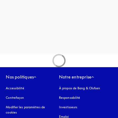
vre dans un nouvel onglet
uvel onglet
Nos politiques
Notre entreprise
Accessibilité
s’ouvre dans un nouvel onglet
À propos de Bang & Olufsen
Contrefaçon
s’ouvre dans un nouvel onglet
Responsabilité
Modifier les paramètres de
Investisseurs
cookies
Emploi