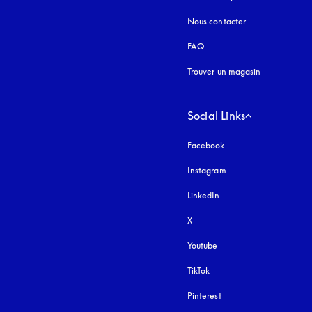
Nous contacter
FAQ
Trouver un magasin
Social Links
Facebook
Instagram
s’ouvre dans un nouvel
LinkedIn
X
Youtube
s’ouvre dans un nouvel o
TikTok
Pinterest