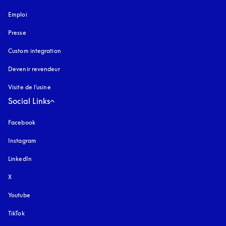
Emploi
Presse
Custom integration
Devenir revendeur
Visite de l'usine
Social Links
Facebook
Instagram
s’ouvre dans un nouvel onglet
LinkedIn
X
Youtube
s’ouvre dans un nouvel onglet
TikTok