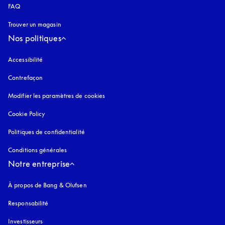
FAQ
Trouver un magasin
Nos politiques
Accessibilité
s’ouvre dans un nouvel onglet
Contrefaçon
s’ouvre dans un nouvel onglet
Modifier les paramètres de cookies
Cookie Policy
s’ouvre dans un nouvel onglet
Politiques de confidentialité
s’ouvre dans un nouvel onglet
Conditions générales
Notre entreprise
À propos de Bang & Olufsen
Responsabilité
Investisseurs