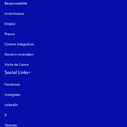
Responsabilité
Investisseurs
Emploi
Presse
Custom integration
Devenir revendeur
Visite de l'usine
Social Links
Facebook
Instagram
s’ouvre dans un nouvel onglet
LinkedIn
X
Youtube
s’ouvre dans un nouvel onglet