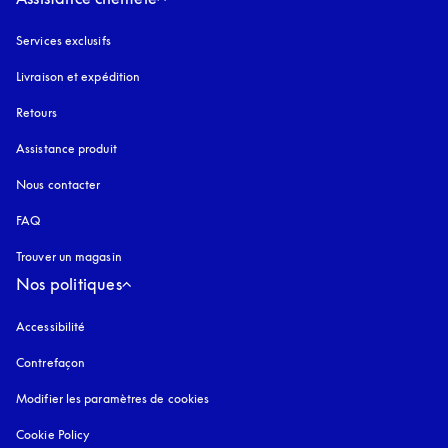
Services exclusifs
Livraison et expédition
Retours
Assistance produit
Nous contacter
FAQ
Trouver un magasin
Nos politiques
Accessibilité
s’ouvre dans un nouvel onglet
Contrefaçon
s’ouvre dans un nouvel onglet
Modifier les paramètres de cookies
Cookie Policy
s’ouvre dans un nouvel onglet