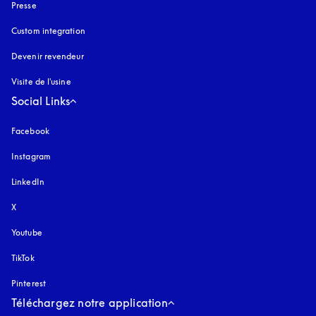
Presse
Custom integration
Devenir revendeur
Visite de l'usine
Social Links
Facebook
Instagram
s’ouvre dans un nouvel onglet
LinkedIn
X
Youtube
s’ouvre dans un nouvel onglet
TikTok
Pinterest
Téléchargez notre application