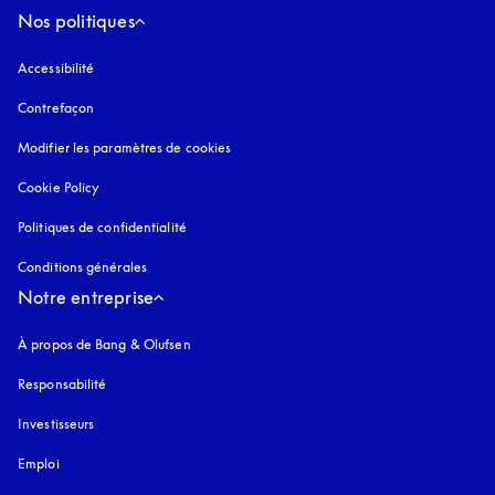
Nos politiques
Accessibilité
s’ouvre dans un nouvel onglet
Contrefaçon
s’ouvre dans un nouvel onglet
Modifier les paramètres de cookies
Cookie Policy
s’ouvre dans un nouvel onglet
Politiques de confidentialité
s’ouvre dans un nouvel onglet
Conditions générales
Notre entreprise
À propos de Bang & Olufsen
Responsabilité
Investisseurs
Emploi