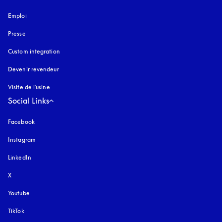
Emploi
Presse
Custom integration
Devenir revendeur
Visite de l'usine
Social Links
Facebook
Instagram
s’ouvre dans un nouvel onglet
LinkedIn
X
Youtube
s’ouvre dans un nouvel onglet
TikTok