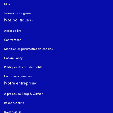
FAQ
Trouver un magasin
Nos politiques
Accessibilité
s’ouvre dans un nouvel onglet
Contrefaçon
s’ouvre dans un nouvel onglet
Modifier les paramètres de cookies
Cookie Policy
s’ouvre dans un nouvel onglet
Politiques de confidentialité
s’ouvre dans un nouvel onglet
Conditions générales
Notre entreprise
À propos de Bang & Olufsen
Responsabilité
Investisseurs