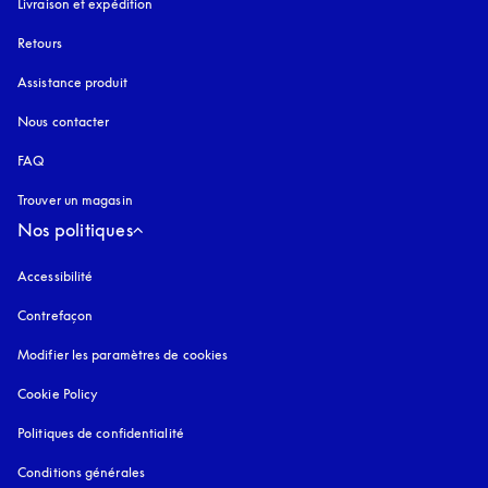
Livraison et expédition
Retours
Assistance produit
Nous contacter
FAQ
Trouver un magasin
Nos politiques
Accessibilité
s’ouvre dans un nouvel onglet
Contrefaçon
s’ouvre dans un nouvel onglet
Modifier les paramètres de cookies
Cookie Policy
s’ouvre dans un nouvel onglet
Politiques de confidentialité
s’ouvre dans un nouvel onglet
Conditions générales