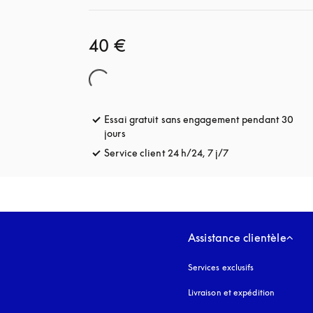
40 €
Essai gratuit sans engagement pendant 30
jours
s’ouvre dans un nouvel onglet
Service client 24 h/24, 7 j/7
s’ouvre dans un no
Assistance clientèle
Services exclusifs
Livraison et expédition