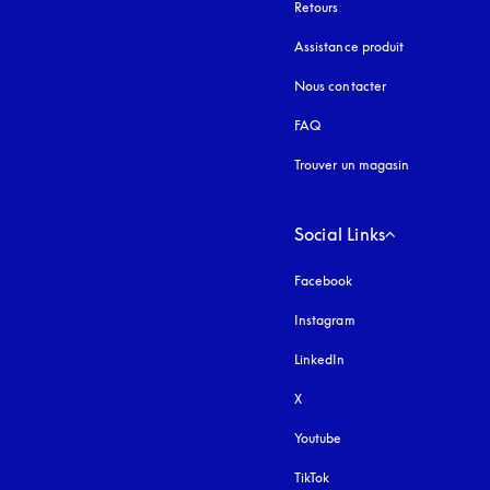
Retours
Assistance produit
Nous contacter
FAQ
Trouver un magasin
Social Links
Facebook
Instagram
s’ouvre dans un nouvel
LinkedIn
X
Youtube
s’ouvre dans un nouvel o
TikTok