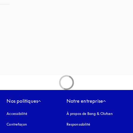
uvel onglet
Nos politiques
Notre entreprise
Accessibilité
s’ouvre dans un nouvel onglet
À propos de Bang & Olufsen
Contrefaçon
s’ouvre dans un nouvel onglet
Responsabilité