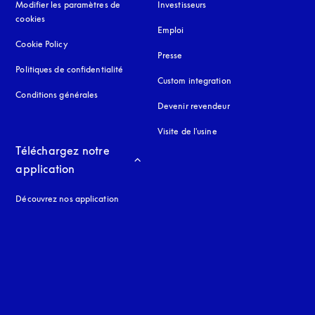
Modifier les paramètres de
Investisseurs
cookies
Emploi
Cookie Policy
s’ouvre dans un nouvel onglet
Presse
Politiques de confidentialité
s’ouvre dans un nouvel onglet
Custom integration
Conditions générales
Devenir revendeur
Visite de l'usine
Téléchargez notre 
application
Découvrez nos application
 onglet
nglet