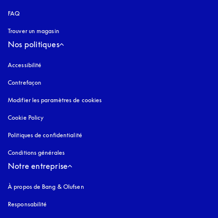
FAQ
Trouver un magasin
Nos politiques
Accessibilité
s’ouvre dans un nouvel onglet
Contrefaçon
s’ouvre dans un nouvel onglet
Modifier les paramètres de cookies
Cookie Policy
s’ouvre dans un nouvel onglet
Politiques de confidentialité
s’ouvre dans un nouvel onglet
Conditions générales
Notre entreprise
À propos de Bang & Olufsen
Responsabilité