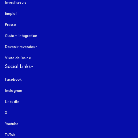
Investisseurs
Emploi
Presse
Custom integration
Devenir revendeur
Visite de l'usine
Social Links
Facebook
Instagram
s’ouvre dans un nouvel onglet
LinkedIn
X
Youtube
s’ouvre dans un nouvel onglet
TikTok