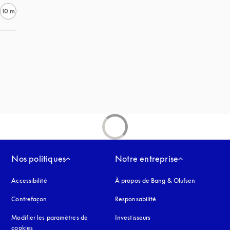
10 m
Nos politiques
Notre entreprise
Accessibilité
s’ouvre dans un nouvel onglet
À propos de Bang & Olufsen
Contrefaçon
s’ouvre dans un nouvel onglet
Responsabilité
Modifier les paramètres de
Investisseurs
cookies