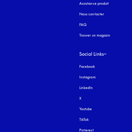
Assistance produit
Nous contacter
FAQ
Trouver un magasin
Social Links
Facebook
Instagram
s’ouvre dans un nouvel
LinkedIn
X
Youtube
s’ouvre dans un nouvel o
TikTok
Pinterest