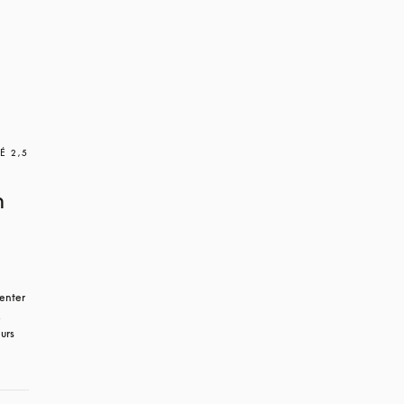
É 2,5
n
enter 
 
rs 