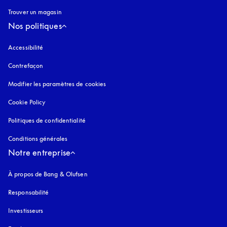
Trouver un magasin
Nos politiques
Accessibilité
s’ouvre dans un nouvel onglet
Contrefaçon
s’ouvre dans un nouvel onglet
Modifier les paramètres de cookies
Cookie Policy
s’ouvre dans un nouvel onglet
Politiques de confidentialité
s’ouvre dans un nouvel onglet
Conditions générales
Notre entreprise
À propos de Bang & Olufsen
Responsabilité
Investisseurs