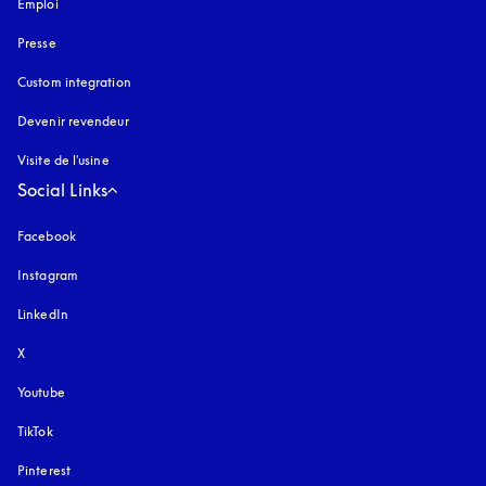
Emploi
Presse
Custom integration
Devenir revendeur
Visite de l'usine
Social Links
Facebook
Instagram
s’ouvre dans un nouvel onglet
LinkedIn
X
Youtube
s’ouvre dans un nouvel onglet
TikTok
Pinterest