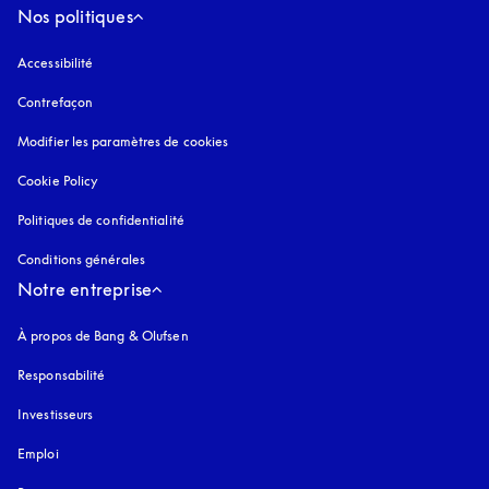
Nos politiques
Accessibilité
s’ouvre dans un nouvel onglet
Contrefaçon
s’ouvre dans un nouvel onglet
Modifier les paramètres de cookies
Cookie Policy
s’ouvre dans un nouvel onglet
Politiques de confidentialité
s’ouvre dans un nouvel onglet
Conditions générales
Notre entreprise
À propos de Bang & Olufsen
Responsabilité
Investisseurs
Emploi