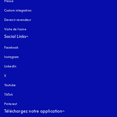
Presse
Custom integration
Devenir revendeur
Visite de l'usine
Social Links
Facebook
Instagram
s’ouvre dans un nouvel onglet
LinkedIn
X
Youtube
s’ouvre dans un nouvel onglet
TikTok
Pinterest
Téléchargez notre application