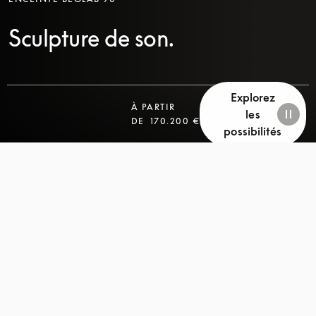
Sculpture de son.
Explorez
À PARTIR
les
DE
170.200 €
possibilités
FAITES
FAITES
DÉFILER
DÉFILER
LA
LA
PAGE
PAGE
POUR