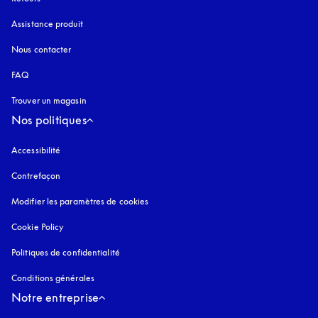
Assistance produit
Nous contacter
FAQ
Trouver un magasin
Nos politiques
Accessibilité
s’ouvre dans un nouvel onglet
Contrefaçon
s’ouvre dans un nouvel onglet
Modifier les paramètres de cookies
Cookie Policy
s’ouvre dans un nouvel onglet
Politiques de confidentialité
s’ouvre dans un nouvel onglet
Conditions générales
Notre entreprise