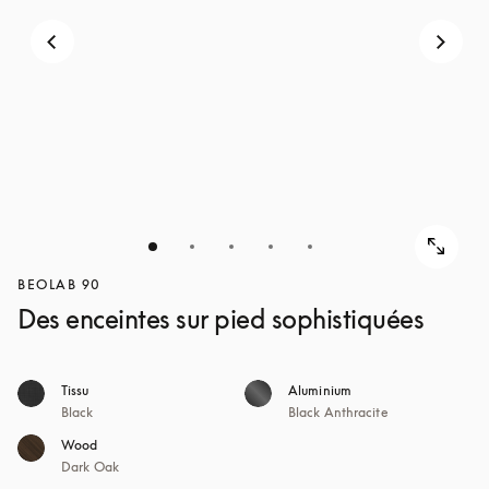
POUR
DÉCOUVRIR
DÉCOUVRIR
BEOLAB 90
Des enceintes sur pied sophistiquées
Tissu
Aluminium
Black
Black Anthracite
Wood
Dark Oak