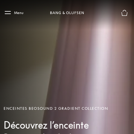
Skip to main content
Skip to main footer
Menu
Le mod
ENCEINTES BEOSOUND 2 GRADIENT COLLECTION
Découvrez l’enceinte