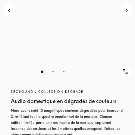
POUR
DÉCOUVRIR
DÉCOUVRIR
BEOSOUND 2 COLLECTION DÉGRADÉ
Audio domestique en dégradés de couleurs
Nous avons créé 10 magnifiques couleurs dégradées pour Beosound 
2, reflétant tout le spectre émotionnel de la musique. Chaque 
édition limitée porte un nom inspiré de la musique, capturant 
l'essence des couleurs et les émotions qu'elles évoquent. Faites-les 
vôtres avant qu'elles ne disparaissent.