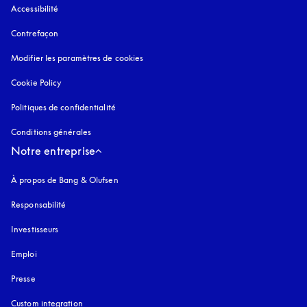
Accessibilité
s’ouvre dans un nouvel onglet
Contrefaçon
s’ouvre dans un nouvel onglet
Modifier les paramètres de cookies
Cookie Policy
s’ouvre dans un nouvel onglet
Politiques de confidentialité
s’ouvre dans un nouvel onglet
Conditions générales
Notre entreprise
À propos de Bang & Olufsen
Responsabilité
Investisseurs
Emploi
Presse
Custom integration