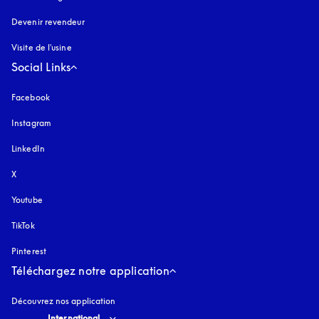
Devenir revendeur
Visite de l'usine
Social Links
Facebook
Instagram
s’ouvre dans un nouvel onglet
LinkedIn
X
Youtube
s’ouvre dans un nouvel onglet
TikTok
Pinterest
Téléchargez notre application
Découvrez nos application
Select country and language
:
International