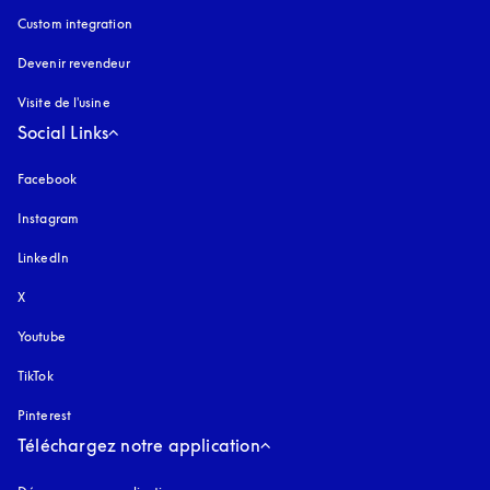
Custom integration
Devenir revendeur
Visite de l'usine
Social Links
Facebook
Instagram
s’ouvre dans un nouvel onglet
LinkedIn
X
Youtube
s’ouvre dans un nouvel onglet
TikTok
Pinterest
Téléchargez notre application