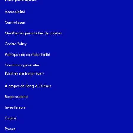
Accessibilité
s’ouvre dans un nouvel onglet
Contrefaçon
s’ouvre dans un nouvel onglet
Modifier les paramètres de cookies
Cookie Policy
s’ouvre dans un nouvel onglet
Politiques de confidentialité
s’ouvre dans un nouvel onglet
Conditions générales
Notre entreprise
À propos de Bang & Olufsen
Responsabilité
Investisseurs
Emploi
Presse