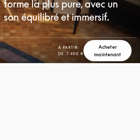
forme la plus pure, avec un
son équilibré et immersif.
Acheter
À PARTIR
DE
7.400 €
maintenant
FAITES
FAITES
DÉFILER
DÉFILER
LA
LA
PAGE
PAGE
POUR