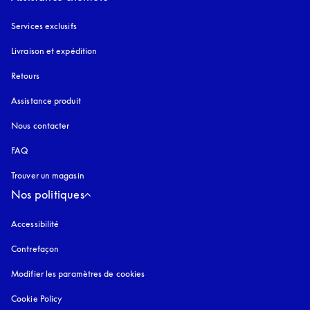
Services exclusifs
Livraison et expédition
Retours
Assistance produit
Nous contacter
FAQ
Trouver un magasin
Nos politiques
Accessibilité
s’ouvre dans un nouvel onglet
Contrefaçon
s’ouvre dans un nouvel onglet
Modifier les paramètres de cookies
Cookie Policy
s’ouvre dans un nouvel onglet