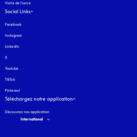
Visite de l'usine
Social Links
Facebook
Instagram
s’ouvre dans un nouvel onglet
LinkedIn
X
Youtube
s’ouvre dans un nouvel onglet
TikTok
Pinterest
Téléchargez notre application
Découvrez nos application
Select country and language
:
International