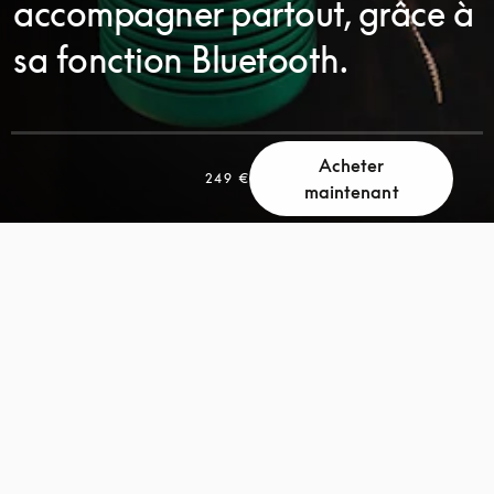
accompagner partout, grâce à
sa fonction Bluetooth.
Acheter
249 €
FAITES
maintenant
FAITES
DÉFILER
DÉFILER
LA
LA
PAGE
PAGE
POUR
POUR
DÉCOUVRIR
DÉCOUVRIR