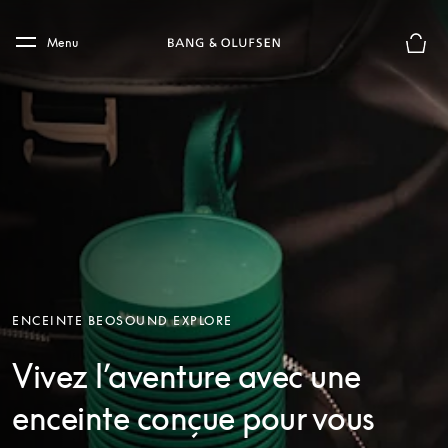
Skip to main content
Skip to main footer
Menu
Le mod
ENCEINTE BEOSOUND EXPLORE
Vivez l’aventure avec une
enceinte conçue pour vous