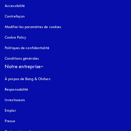
Accessibilité
s’ouvre dans un nouvel onglet
Contrefaçon
s’ouvre dans un nouvel onglet
Modifier les paramètres de cookies
Cookie Policy
s’ouvre dans un nouvel onglet
Politiques de confidentialité
s’ouvre dans un nouvel onglet
Conditions générales
Notre entreprise
À propos de Bang & Olufsen
Responsabilité
Investisseurs
Emploi
Presse