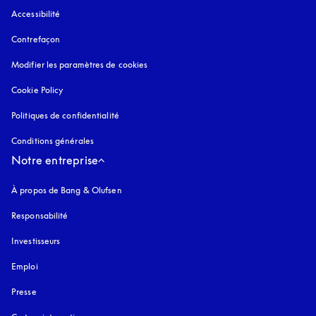
Accessibilité
s’ouvre dans un nouvel onglet
Contrefaçon
s’ouvre dans un nouvel onglet
Modifier les paramètres de cookies
Cookie Policy
s’ouvre dans un nouvel onglet
Politiques de confidentialité
s’ouvre dans un nouvel onglet
Conditions générales
Notre entreprise
À propos de Bang & Olufsen
Responsabilité
Investisseurs
Emploi
Presse