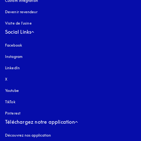
Custom integration
Devenir revendeur
Visite de l'usine
Social Links
Facebook
Instagram
s’ouvre dans un nouvel onglet
LinkedIn
X
Youtube
s’ouvre dans un nouvel onglet
TikTok
Pinterest
Téléchargez notre application
Découvrez nos application