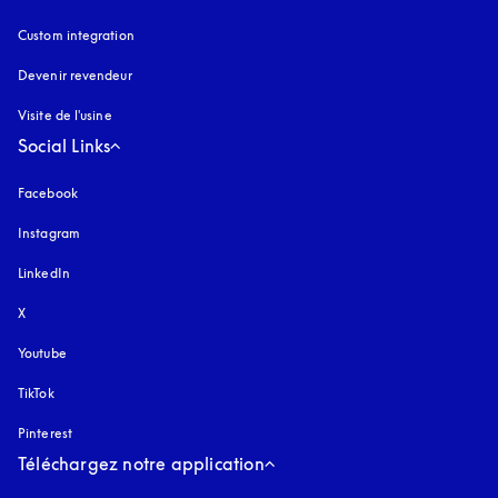
Custom integration
Devenir revendeur
Visite de l'usine
Social Links
Facebook
Instagram
s’ouvre dans un nouvel onglet
LinkedIn
X
Youtube
s’ouvre dans un nouvel onglet
TikTok
Pinterest
Téléchargez notre application