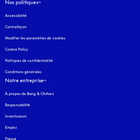
Nos politiques
Accessibilité
s’ouvre dans un nouvel onglet
Contrefaçon
s’ouvre dans un nouvel onglet
Modifier les paramètres de cookies
Cookie Policy
s’ouvre dans un nouvel onglet
Politiques de confidentialité
s’ouvre dans un nouvel onglet
Conditions générales
Notre entreprise
À propos de Bang & Olufsen
Responsabilité
Investisseurs
Emploi
Presse