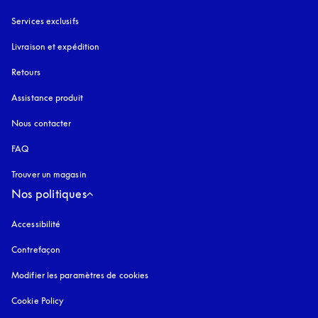
Services exclusifs
Livraison et expédition
Retours
Assistance produit
Nous contacter
FAQ
Trouver un magasin
Nos politiques
Accessibilité
s’ouvre dans un nouvel onglet
Contrefaçon
s’ouvre dans un nouvel onglet
Modifier les paramètres de cookies
Cookie Policy
s’ouvre dans un nouvel onglet