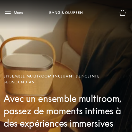
Skip to main content
Skip to main footer
Menu
Le mod
ENSEMBLE MULTIROOM INCLUANT L’ENCEINTE
BEOSOUND A5
Avec un ensemble multiroom,
passez de moments intimes à
des expériences immersives