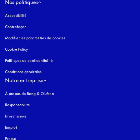
Nos politiques
Accessibilité
s’ouvre dans un nouvel onglet
Contrefaçon
s’ouvre dans un nouvel onglet
Modifier les paramètres de cookies
Cookie Policy
s’ouvre dans un nouvel onglet
Politiques de confidentialité
s’ouvre dans un nouvel onglet
Conditions générales
Notre entreprise
À propos de Bang & Olufsen
Responsabilité
Investisseurs
Emploi
Presse