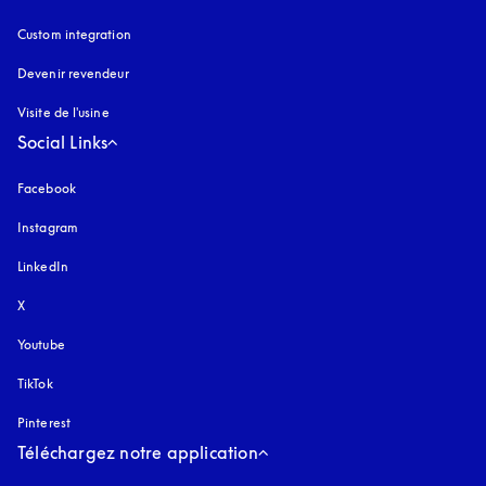
Custom integration
Devenir revendeur
Visite de l'usine
Social Links
Facebook
Instagram
s’ouvre dans un nouvel onglet
LinkedIn
X
Youtube
s’ouvre dans un nouvel onglet
TikTok
Pinterest
Téléchargez notre application