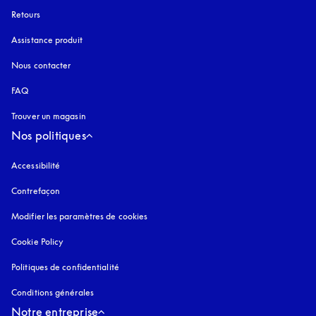
Retours
Assistance produit
Nous contacter
FAQ
Trouver un magasin
Nos politiques
Accessibilité
s’ouvre dans un nouvel onglet
Contrefaçon
s’ouvre dans un nouvel onglet
Modifier les paramètres de cookies
Cookie Policy
s’ouvre dans un nouvel onglet
Politiques de confidentialité
s’ouvre dans un nouvel onglet
Conditions générales
Notre entreprise