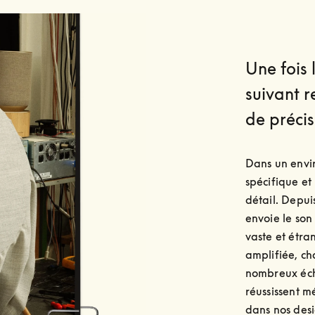
Une fois l
suivant 
de précis
Dans un envir
spécifique et
détail. Depuis
envoie le son 
vaste et étra
amplifiée, ch
nombreux écha
réussissent m
dans nos desi