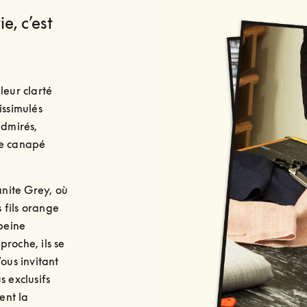
e, c’est
eur clarté 
ssimulés 
dmirés, 
e canapé 
nite Grey, où 
fils orange 
peine 
roche, ils se 
ous invitant 
 exclusifs 
nt la 