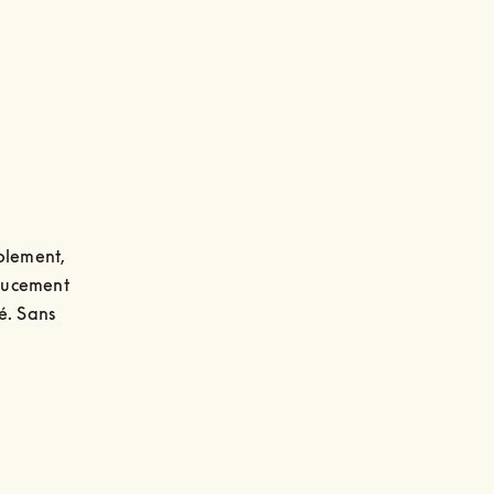
plement, 
oucement 
é. Sans 