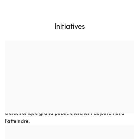
Initiatives
Conçus pour durer toute une vie
Nous voulons créer des produits plus résistants dans le 
temps, avec un design intemporel, une construction 
robuste et, à partir de matériaux durables. Cela 
implique d’en améliorer les caractéristiques afin de 
réduire le besoin de mises à jour. Même s’il s’agit là d’un 
objectif tout à fait réalisable, peu d’entreprises 
d’électronique grand public cherchent aujourd’hui à 
l’atteindre.
Conçus pour être réparables