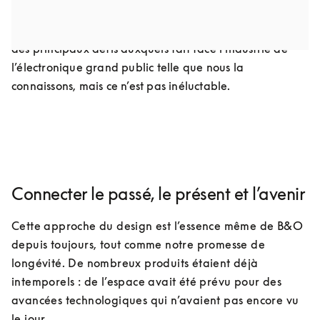
obsolescence technologique, nous leur évitons de finir 
prématurément dans des décharges. Il s’agit là de l’un 
des principaux défis auxquels fait face l’industrie de 
l’électronique grand public telle que nous la 
connaissons, mais ce n’est pas inéluctable.
Connecter le passé, le présent et l’avenir
Cette approche du design est l’essence même de B&O 
depuis toujours, tout comme notre promesse de 
longévité. De nombreux produits étaient déjà 
intemporels : de l’espace avait été prévu pour des 
avancées technologiques qui n’avaient pas encore vu 
le jour. 