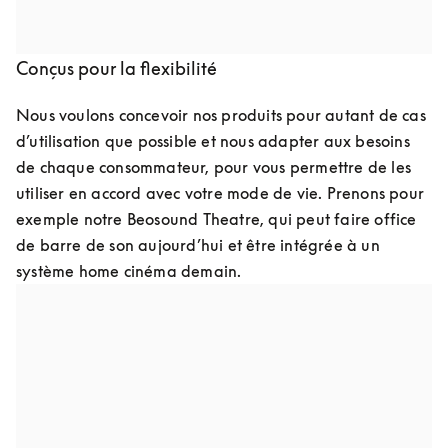
look de vos produits aussi facilement que vous 
repeignez les murs.
Conçus pour la flexibilité
Nous voulons concevoir nos produits pour autant de cas 
d’utilisation que possible et nous adapter aux besoins 
de chaque consommateur, pour vous permettre de les 
utiliser en accord avec votre mode de vie. Prenons pour 
exemple notre Beosound Theatre, qui peut faire office 
de barre de son aujourd’hui et être intégrée à un 
système home cinéma demain.
Conçus pour être améliorés
Notre mission est de pouvoir reconditionner nos anciens 
modèles afin de les transformer en produits plus 
modernes, qui puissent être mis à jour avec nos logiciels 
et matériels les plus récents. En éliminant leur 