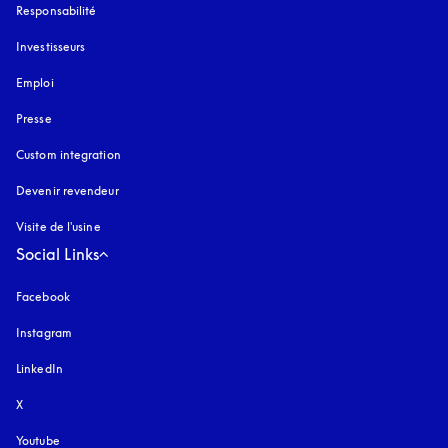
Responsabilité
Investisseurs
Emploi
Presse
Custom integration
Devenir revendeur
Visite de l'usine
Social Links
Facebook
Instagram
s’ouvre dans un nouvel onglet
LinkedIn
X
Youtube
s’ouvre dans un nouvel onglet