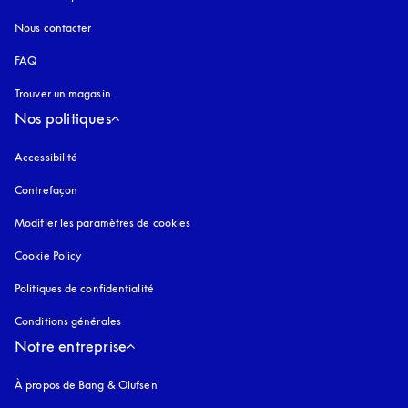
Nous contacter
FAQ
Trouver un magasin
Nos politiques
Accessibilité
s’ouvre dans un nouvel onglet
Contrefaçon
s’ouvre dans un nouvel onglet
Modifier les paramètres de cookies
Cookie Policy
s’ouvre dans un nouvel onglet
Politiques de confidentialité
s’ouvre dans un nouvel onglet
Conditions générales
Notre entreprise
À propos de Bang & Olufsen