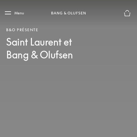
Skip to main content
Skip to main footer
Menu
Le mod
B&O PRÉSENTE
Saint Laurent et
Bang & Olufsen