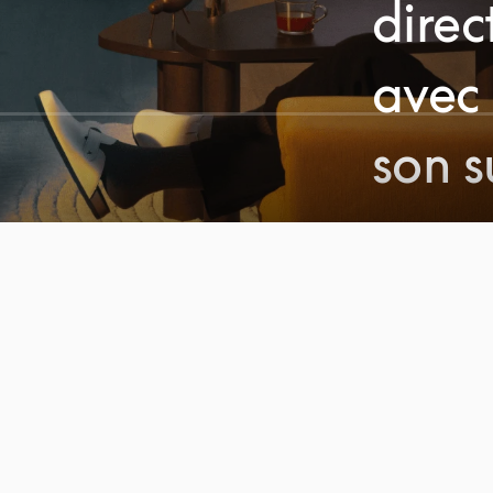
direc
avec
son 