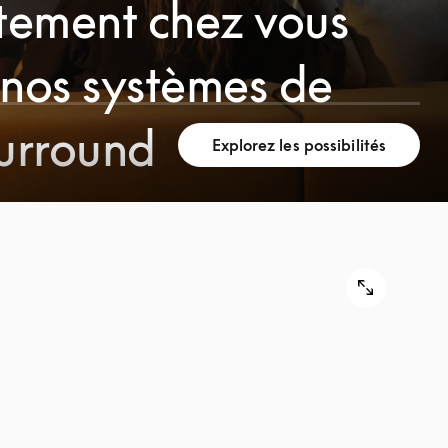
tement chez vous
 nos systèmes de
surround
Explorez les possibilités