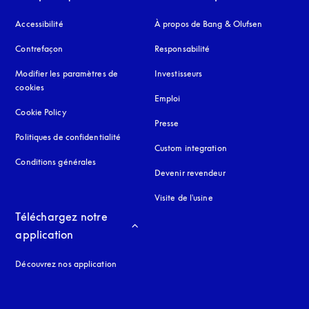
Accessibilité
s’ouvre dans un nouvel onglet
À propos de Bang & Olufsen
Contrefaçon
s’ouvre dans un nouvel onglet
Responsabilité
Modifier les paramètres de
Investisseurs
cookies
Emploi
Cookie Policy
s’ouvre dans un nouvel onglet
Presse
Politiques de confidentialité
s’ouvre dans un nouvel onglet
Custom integration
Conditions générales
Devenir revendeur
Visite de l'usine
Téléchargez notre 
application
Découvrez nos application
 onglet