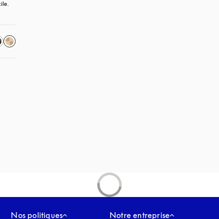
ile.
uvel onglet
nglet
Nos politiques
Notre entreprise