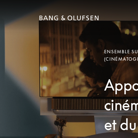
ENSEMBLE S
(CINÉMATOG
Appo
ciném
et du