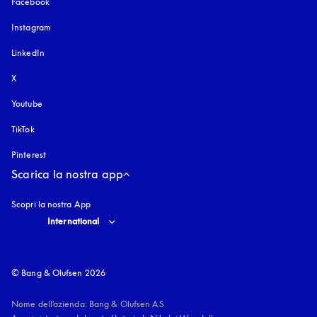
Facebook
Instagram
si apre in una nuova finestra
LinkedIn
X
Youtube
si apre in una nuova finestra
TikTok
Pinterest
Scarica la nostra app
Scopri la nostra App
Select country and language
:
International
© Bang & Olufsen 2026
Nome dell'azienda: Bang & Olufsen AS
