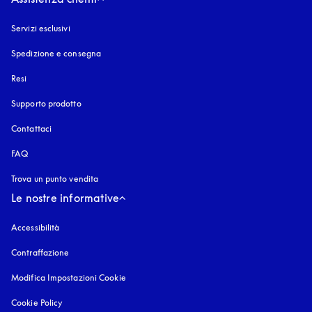
Servizi esclusivi
Spedizione e consegna
Resi
Supporto prodotto
Contattaci
FAQ
Trova un punto vendita
Le nostre informative
Accessibilità
si apre in una nuova finestra
Contraffazione
si apre in una nuova finestra
Modifica Impostazioni Cookie
Cookie Policy
si apre in una nuova finestra