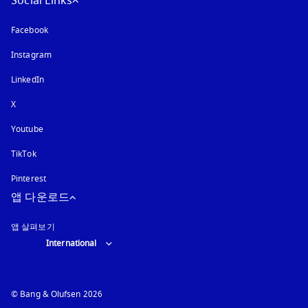
Social Links
Facebook
Instagram
새 탭에서 열림
LinkedIn
X
Youtube
새 탭에서 열림
TikTok
Pinterest
앱 다운로드
앱 살펴보기
Select country and language
:
International
© Bang & Olufsen 2026