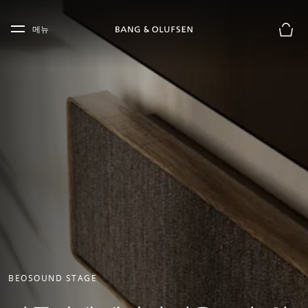
Skip to main content
Skip to main footer
메뉴
장바구
BEOSOUND STAGE