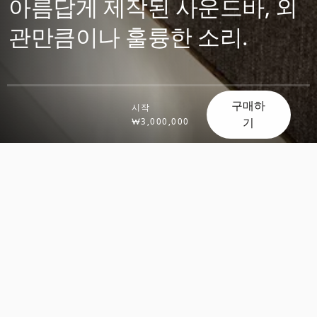
아름답게 제작된 사운드바, 외
관만큼이나 훌륭한 소리.
구매하
시작
기
₩3,000,000
스
스
크
크
롤
롤
해
해
서
서
확
확
인
인
해
해
보
보
기
기