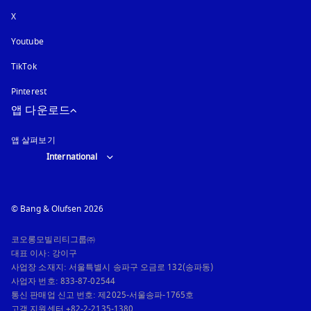
X
Youtube
새 탭에서 열림
TikTok
Pinterest
앱 다운로드
앱 살펴보기
Select country and language
:
International
© Bang & Olufsen 2026
코오롱모빌리티그룹㈜

대표 이사: 강이구

사업장 소재지: 서울특별시 송파구 오금로 132(송파동)

사업자 번호: 833-87-02544

통신 판매업 신고 번호: 제2025-서울송파-1765호

고객 지원센터 +82-2-2135-1380
