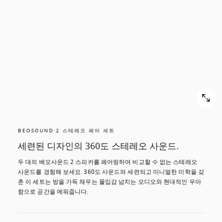
스
스
크
크
롤
롤
해
해
서
서
확
확
인
인
해
해
보
보
기
기
BEOSOUND 2 스테레오 페어 세트
세련된 디자인의 360도 스테레오 사운드.
두 대의 베오사운드 2 스피커를 페어링하여 비교할 수 없는 스테레오 
사운드를 경험해 보세요. 360도 사운드와 세련되고 미니멀한 미학을 갖
춘 이 세트는 방을 가득 채우는 몰입감 넘치는 오디오와 현대적인 우아
함으로 공간을 메워줍니다.