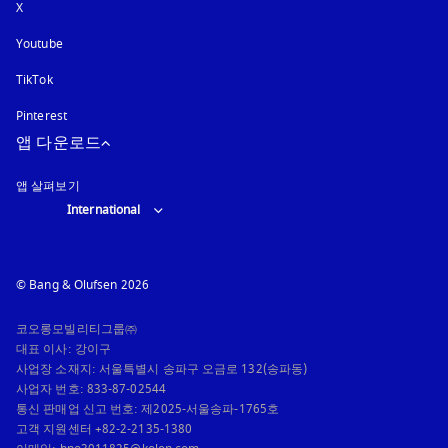
X
Youtube
새 탭에서 열림
TikTok
Pinterest
앱 다운로드
앱 살펴보기
Select country and language
:
International
© Bang & Olufsen 2026
코오롱모빌리티그룹㈜

대표 이사: 강이구

사업장 소재지: 서울특별시 송파구 오금로 132(송파동)

사업자 번호: 833-87-02544

통신 판매업 신고 번호: 제2025-서울송파-1765호

고객 지원센터 +82-2-2135-1380
