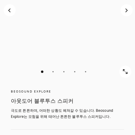
스
스
크
크
롤
롤
해
해
서
서
확
확
인
인
해
해
보
보
기
기
BEOSOUND EXPLORE
아웃도어 블루투스 스피커
극도로 튼튼하며, 어떠한 상황도 헤쳐갈 수 있습니다. Beosound 
Explore는 모험을 위해 태어난 튼튼한 블루투스 스피커입니다.