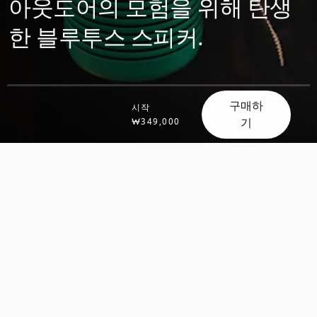
아웃도어의 모험을 위해 탄생
한 블루투스 스피커.
구매하
시작
기
₩349,000