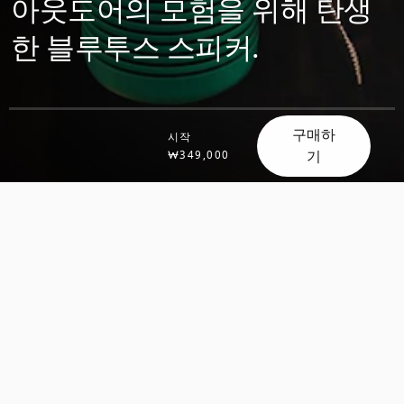
아웃도어의 모험을 위해 탄생
한 블루투스 스피커.
구매하
시작
기
₩349,000