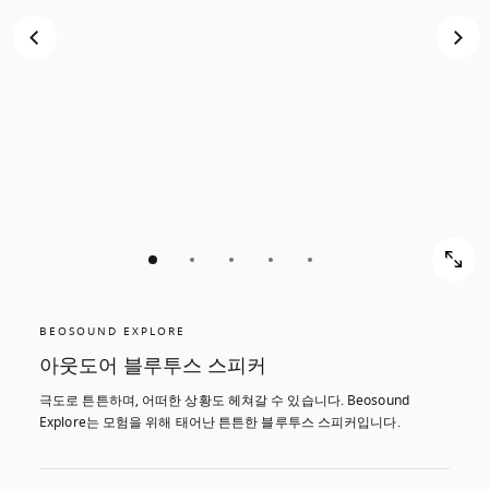
스
스
크
크
롤
롤
해
해
서
서
확
확
인
인
해
해
보
보
기
기
BEOSOUND EXPLORE
아웃도어 블루투스 스피커
극도로 튼튼하며, 어떠한 상황도 헤쳐갈 수 있습니다. Beosound 
Explore는 모험을 위해 태어난 튼튼한 블루투스 스피커입니다.