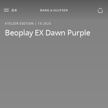
Skip to main content
Skip to main footer
菜单
购物
ATELIER EDITION | 10.2023
Beoplay EX Dawn Purple