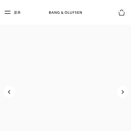
Skip to main content
Skip to main footer
菜单
购物