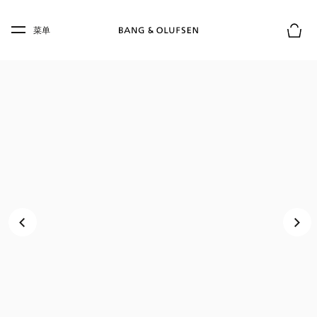
Skip to main content
Skip to main footer
菜单
购物