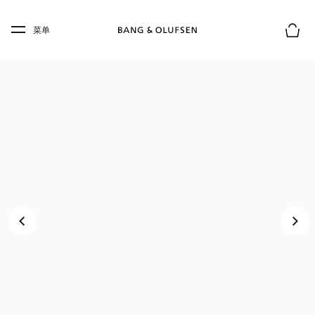
Skip to main content
Skip to main footer
菜单
购物