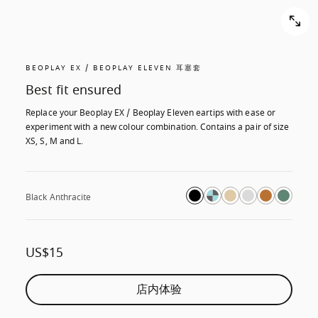
BEOPLAY EX / BEOPLAY ELEVEN 耳塞套
Best fit ensured
Replace your Beoplay EX / Beoplay Eleven eartips with ease or 
experiment with a new colour combination. Contains a pair of size 
XS, S, M and L.
Black Anthracite
US$15
店内体验