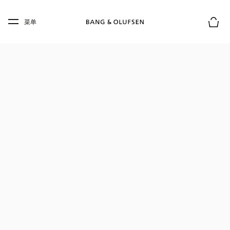
Skip to main content
Skip to main footer
菜单
购物