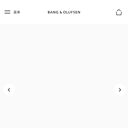
Skip to main content
Skip to main footer
菜单
购物