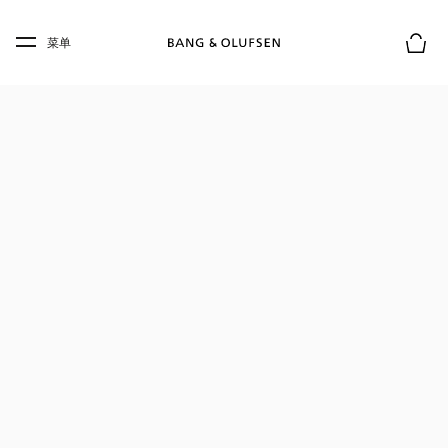
Skip to main content
Skip to main footer
菜单
购物