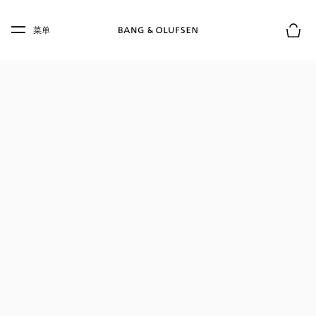
Skip to main content
Skip to main footer
菜单
购物