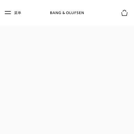
Skip to main content
Skip to main footer
菜单
购物