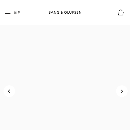
Skip to main content
Skip to main footer
菜单
购物