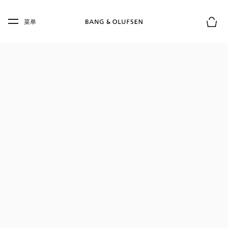
Skip to main content
Skip to main footer
菜单
购物